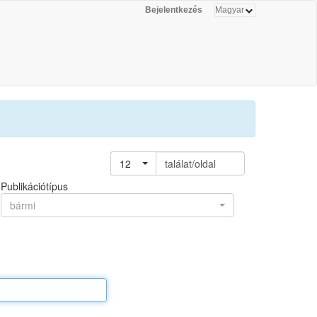
Bejelentkezés
12
találat/oldal
Publikációtípus
bármi