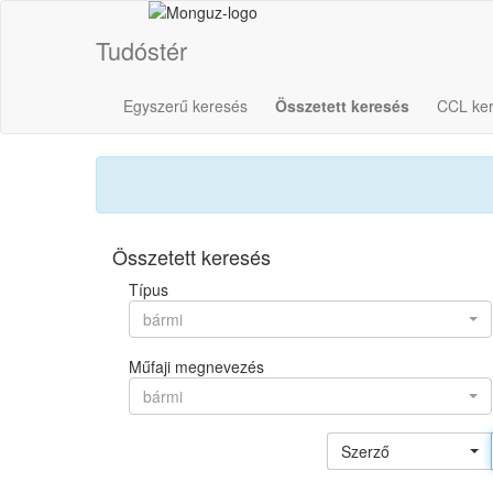
Tudóstér
Egyszerű keresés
Összetett keresés
CCL ke
Összetett keresés
Típus
bármi
Műfaji megnevezés
bármi
Szerző