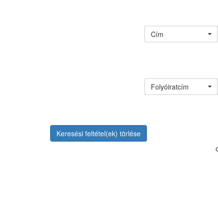
Cím
Folyóiratcím
Keresési feltétel(ek) törlése