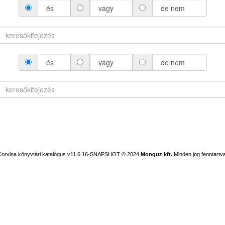
és
vagy
de nem
és
vagy
de nem
Corvina könyvtári katalógus v11.6.16-SNAPSHOT
© 2024
Monguz kft.
Minden jog fenntartva