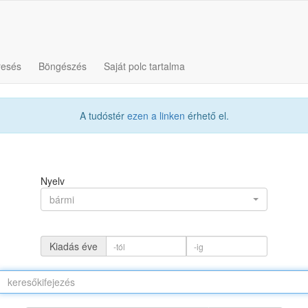
resés
Böngészés
Saját polc tartalma
A tudóstér
ezen a linken
érhető el.
Nyelv
bármi
Kiadás éve