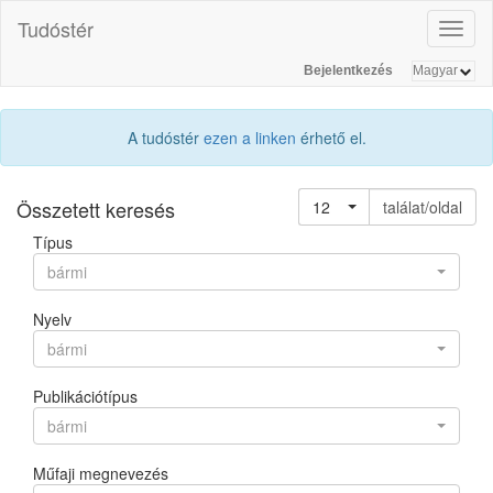
Tudóstér
Toggl
naviga
Bejelentkezés
A tudóstér
ezen a linken
érhető el.
Összetett keresés
12
találat/oldal
Típus
bármi
Nyelv
bármi
Publikációtípus
bármi
Műfaji megnevezés