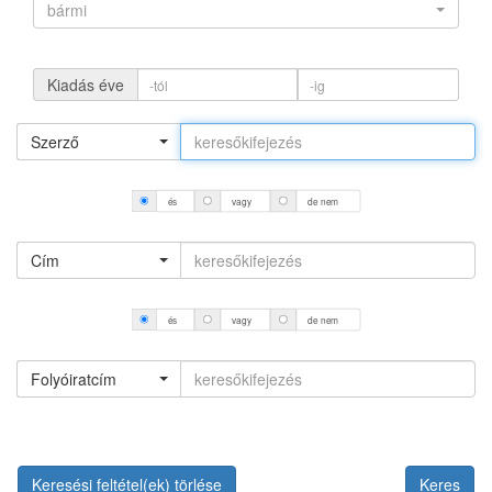
bármi
Kiadás éve
Szerző
és
vagy
de nem
Cím
és
vagy
de nem
Folyóiratcím
Keresési feltétel(ek) törlése