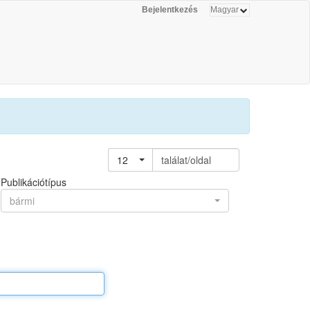
Bejelentkezés
12
találat/oldal
Publikációtípus
bármi