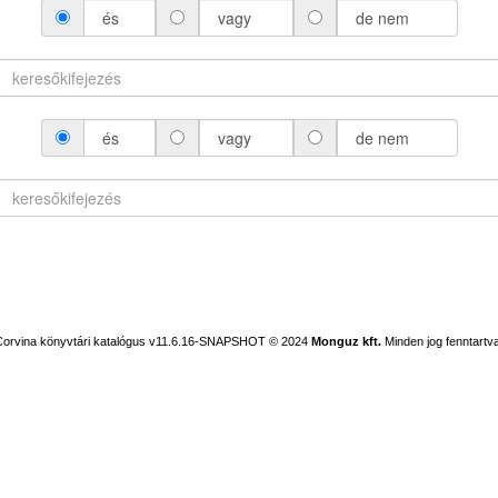
és
vagy
de nem
és
vagy
de nem
Corvina könyvtári katalógus v11.6.16-SNAPSHOT
© 2024
Monguz kft.
Minden jog fenntartva