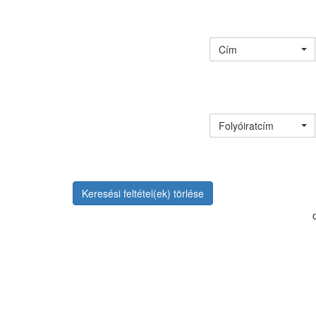
Cím
Folyóiratcím
Keresési feltétel(ek) törlése