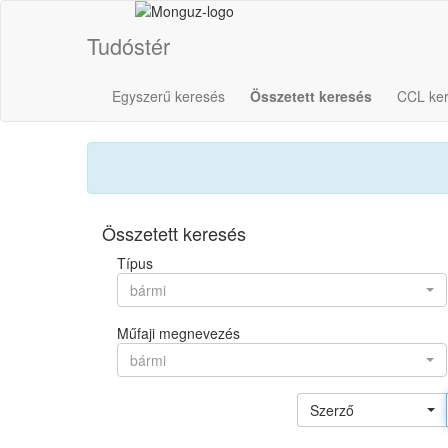
Tudóstér
Egyszerű keresés
Összetett keresés
CCL ke
Összetett keresés
Típus
bármi
Műfaji megnevezés
bármi
Szerző