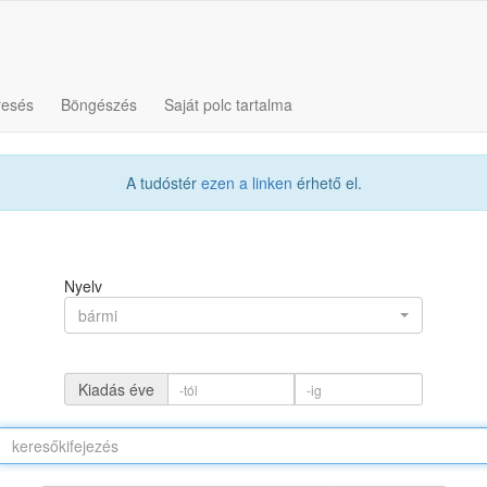
resés
Böngészés
Saját polc tartalma
A tudóstér
ezen a linken
érhető el.
Nyelv
bármi
Kiadás éve