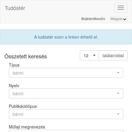
Tudóstér
Toggl
naviga
Bejelentkezés
A tudóstér
ezen a linken
érhető el.
Összetett keresés
12
találat/oldal
Típus
bármi
Nyelv
bármi
Publikációtípus
bármi
Műfaji megnevezés