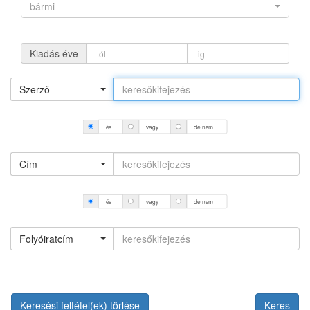
bármi
Kiadás éve
Szerző
és
vagy
de nem
Cím
és
vagy
de nem
Folyóiratcím
Keresési feltétel(ek) törlése