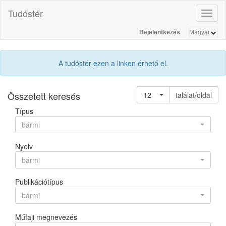
Tudóstér
Toggl
naviga
Bejelentkezés
A tudóstér
ezen a linken
érhető el.
Összetett keresés
12
találat/oldal
Típus
bármi
Nyelv
bármi
Publikációtípus
bármi
Műfaji megnevezés