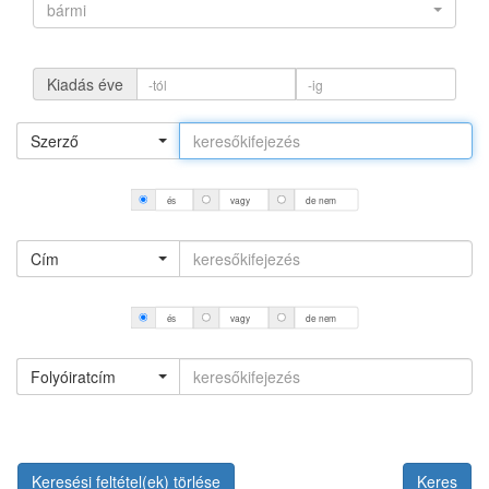
bármi
Kiadás éve
Szerző
és
vagy
de nem
Cím
és
vagy
de nem
Folyóiratcím
Keresési feltétel(ek) törlése