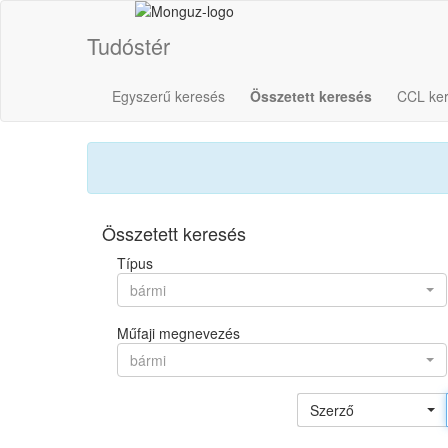
Tudóstér
Egyszerű keresés
Összetett keresés
CCL ke
Összetett keresés
Típus
bármi
Műfaji megnevezés
bármi
Szerző