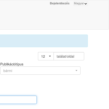
Bejelentkezés
12
találat/oldal
Publikációtípus
bármi