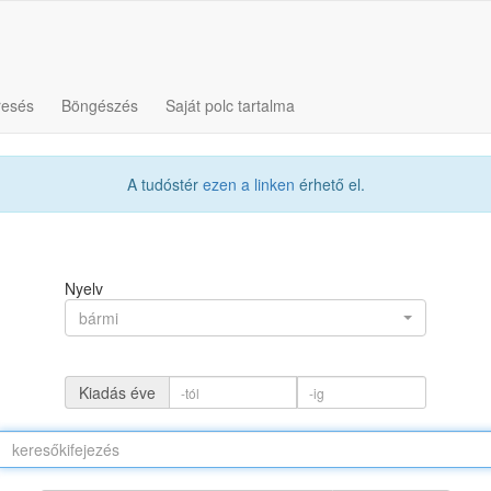
resés
Böngészés
Saját polc tartalma
A tudóstér
ezen a linken
érhető el.
Nyelv
bármi
Kiadás éve