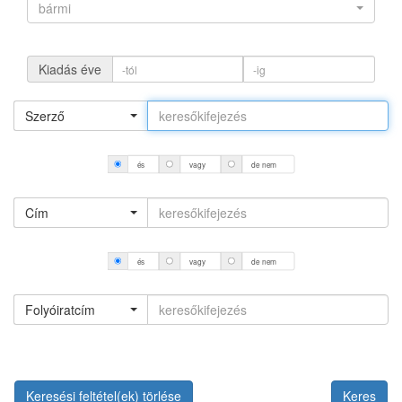
bármi
Kiadás éve
Szerző
és
vagy
de nem
Cím
és
vagy
de nem
Folyóiratcím
Keresési feltétel(ek) törlése