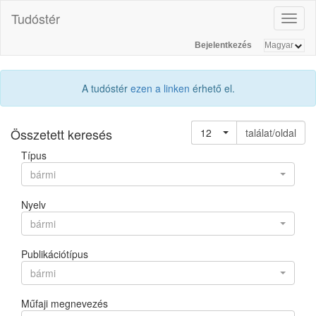
Tudóstér
Toggl
naviga
Bejelentkezés
A tudóstér
ezen a linken
érhető el.
Összetett keresés
12
találat/oldal
Típus
bármi
Nyelv
bármi
Publikációtípus
bármi
Műfaji megnevezés