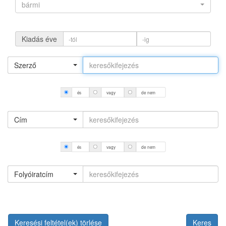
bármi
Kiadás éve
Szerző
és
vagy
de nem
Cím
és
vagy
de nem
Folyóiratcím
Keresési feltétel(ek) törlése