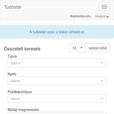
Tudóstér
Toggl
naviga
Bejelentkezés
A tudóstér
ezen a linken
érhető el.
Összetett keresés
12
találat/oldal
Típus
bármi
Nyelv
bármi
Publikációtípus
bármi
Műfaji megnevezés