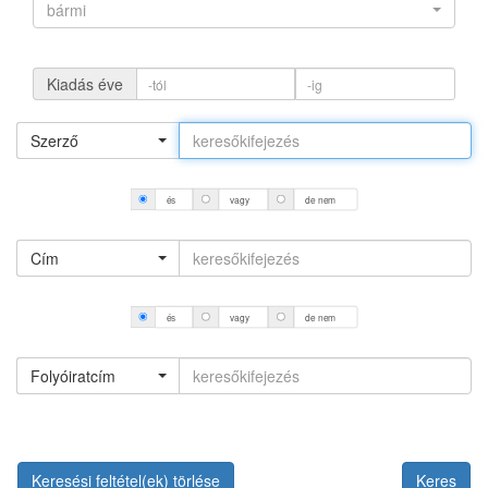
bármi
Kiadás éve
Szerző
és
vagy
de nem
Cím
és
vagy
de nem
Folyóiratcím
Keresési feltétel(ek) törlése