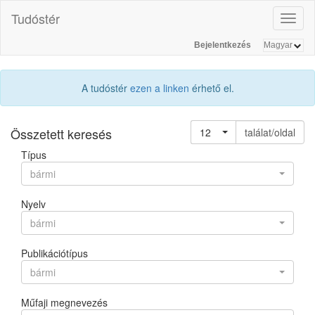
Tudóstér
Toggl
naviga
Bejelentkezés
A tudóstér
ezen a linken
érhető el.
Összetett keresés
12
találat/oldal
Típus
bármi
Nyelv
bármi
Publikációtípus
bármi
Műfaji megnevezés