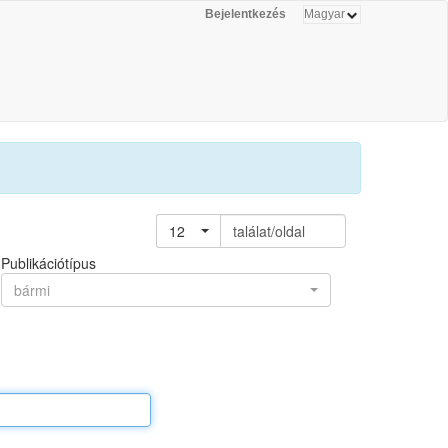
Bejelentkezés
12
találat/oldal
Publikációtípus
bármi