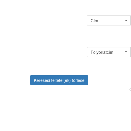
Cím
Folyóiratcím
Keresési feltétel(ek) törlése