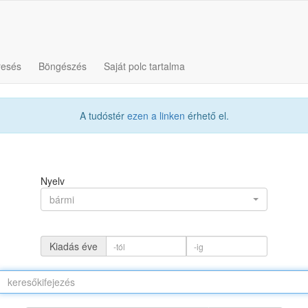
resés
Böngészés
Saját polc tartalma
A tudóstér
ezen a linken
érhető el.
Nyelv
bármi
Kiadás éve