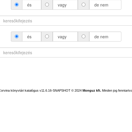
és
vagy
de nem
és
vagy
de nem
Corvina könyvtári katalógus v11.6.16-SNAPSHOT
© 2024
Monguz kft.
Minden jog fenntartva