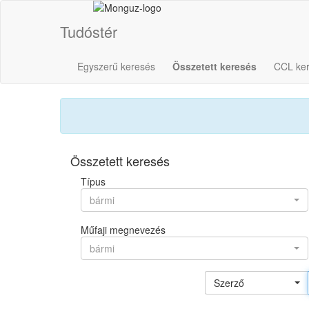
Tudóstér
Egyszerű keresés
Összetett keresés
CCL ke
Összetett keresés
Típus
bármi
Műfaji megnevezés
bármi
Szerző