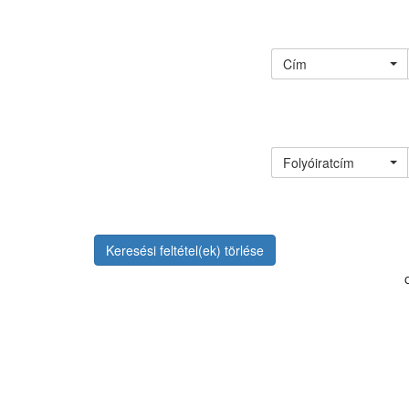
Cím
Folyóiratcím
Keresési feltétel(ek) törlése