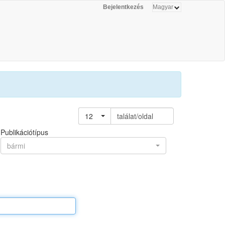
Bejelentkezés
12
találat/oldal
Publikációtípus
bármi