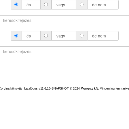
és
vagy
de nem
és
vagy
de nem
Corvina könyvtári katalógus v11.6.16-SNAPSHOT
© 2024
Monguz kft.
Minden jog fenntartva