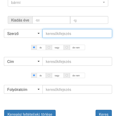
bármi
Kiadás éve
Szerző
és
vagy
de nem
Cím
és
vagy
de nem
Folyóiratcím
Keresési feltétel(ek) törlése