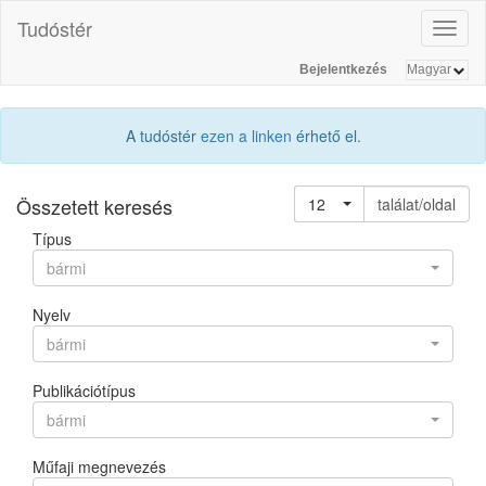
Tudóstér
Toggl
naviga
Bejelentkezés
A tudóstér
ezen a linken
érhető el.
Összetett keresés
12
találat/oldal
Típus
bármi
Nyelv
bármi
Publikációtípus
bármi
Műfaji megnevezés