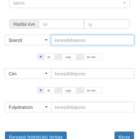
bármi
Kiadás éve
Szerző
és
vagy
de nem
Cím
és
vagy
de nem
Folyóiratcím
Keresési feltétel(ek) törlése