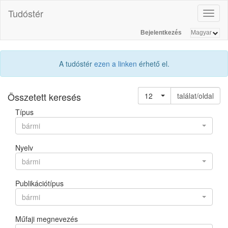
Tudóstér
Toggl
naviga
Bejelentkezés
A tudóstér
ezen a linken
érhető el.
Összetett keresés
12
találat/oldal
Típus
bármi
Nyelv
bármi
Publikációtípus
bármi
Műfaji megnevezés