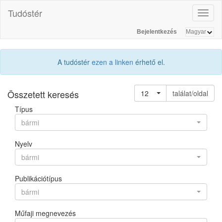
Tudóstér
Toggl
naviga
Bejelentkezés
A tudóstér
ezen a linken
érhető el.
Összetett keresés
12
találat/oldal
Típus
bármi
Nyelv
bármi
Publikációtípus
bármi
Műfaji megnevezés