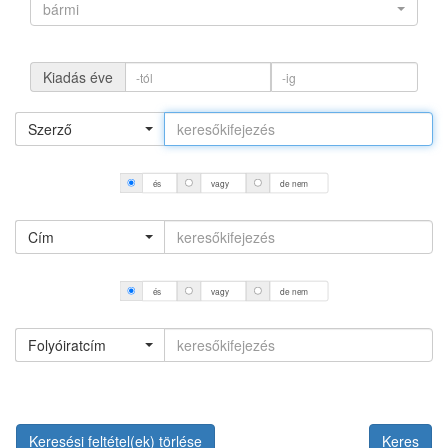
bármi
Kiadás éve
Szerző
és
vagy
de nem
Cím
és
vagy
de nem
Folyóiratcím
Keresési feltétel(ek) törlése