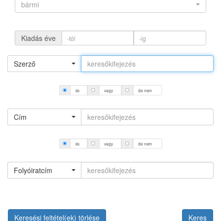
bármi
Kiadás éve
Szerző
és
vagy
de nem
Cím
és
vagy
de nem
Folyóiratcím
Keresési feltétel(ek) törlése