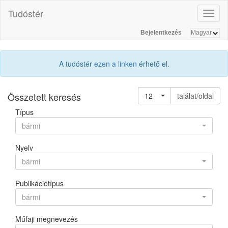
Tudóstér
Toggl
naviga
Bejelentkezés
A tudóstér
ezen a linken
érhető el.
Összetett keresés
12
találat/oldal
Típus
bármi
Nyelv
bármi
Publikációtípus
bármi
Műfaji megnevezés