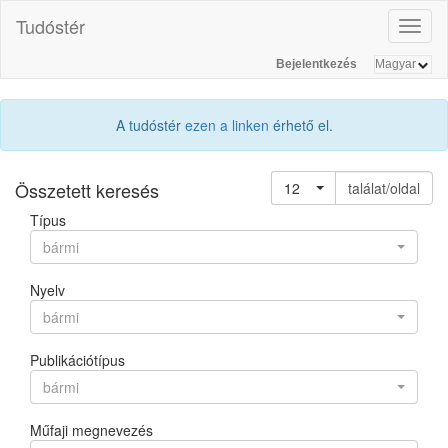
Tudóstér
Toggl
naviga
Bejelentkezés
A tudóstér
ezen a linken
érhető el.
Összetett keresés
12
találat/oldal
Típus
bármi
Nyelv
bármi
Publikációtípus
bármi
Műfaji megnevezés