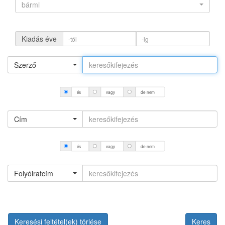
bármi
Kiadás éve
Szerző
és
vagy
de nem
Cím
és
vagy
de nem
Folyóiratcím
Keresési feltétel(ek) törlése