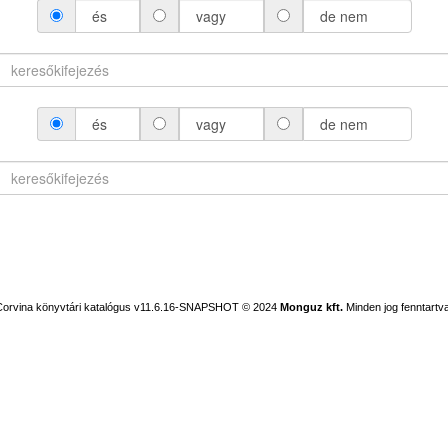
és
vagy
de nem
és
vagy
de nem
Corvina könyvtári katalógus v11.6.16-SNAPSHOT
© 2024
Monguz kft.
Minden jog fenntartva