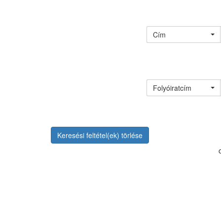
Cím
Folyóiratcím
Keresési feltétel(ek) törlése