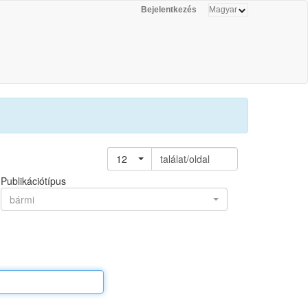
Bejelentkezés
12
találat/oldal
Publikációtípus
bármi