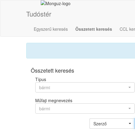
Tudóstér
Egyszerű keresés
Összetett keresés
CCL ke
Összetett keresés
Típus
bármi
Műfaji megnevezés
bármi
Szerző