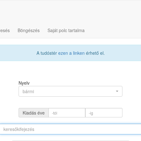
resés
Böngészés
Saját polc tartalma
A tudóstér
ezen a linken
érhető el.
Nyelv
bármi
Kiadás éve