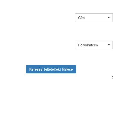
Cím
Folyóiratcím
Keresési feltétel(ek) törlése