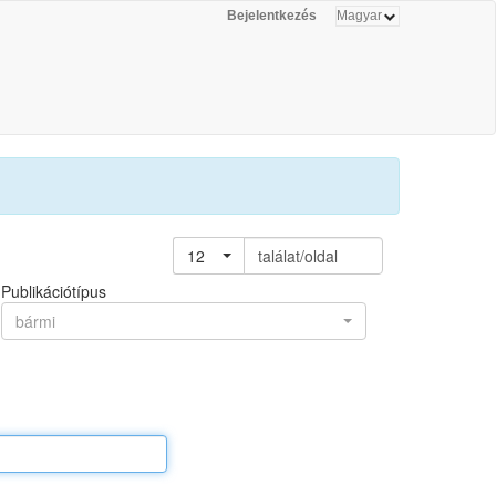
Bejelentkezés
12
találat/oldal
Publikációtípus
bármi