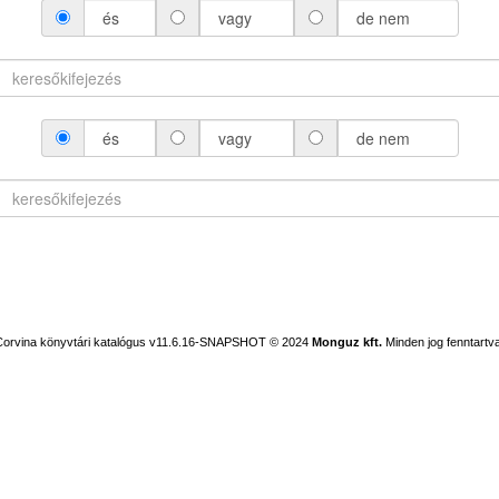
és
vagy
de nem
és
vagy
de nem
Corvina könyvtári katalógus v11.6.16-SNAPSHOT
© 2024
Monguz kft.
Minden jog fenntartva