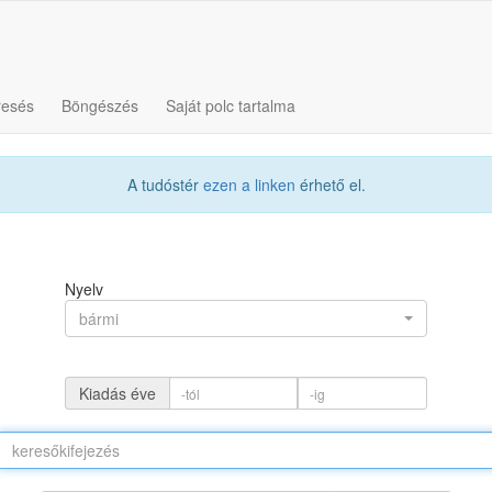
resés
Böngészés
Saját polc tartalma
A tudóstér
ezen a linken
érhető el.
Nyelv
bármi
Kiadás éve