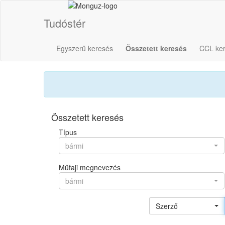
Tudóstér
Egyszerű keresés
Összetett keresés
CCL ke
Összetett keresés
Típus
bármi
Műfaji megnevezés
bármi
Szerző