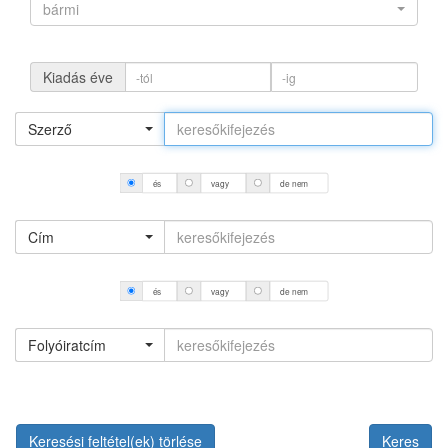
bármi
Kiadás éve
Szerző
és
vagy
de nem
Cím
és
vagy
de nem
Folyóiratcím
Keresési feltétel(ek) törlése