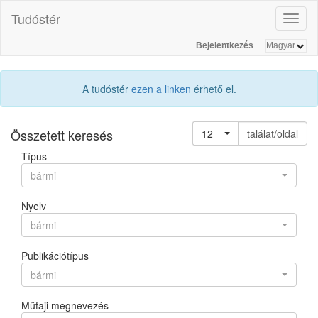
Tudóstér
Toggl
naviga
Bejelentkezés
A tudóstér
ezen a linken
érhető el.
Összetett keresés
12
találat/oldal
Típus
bármi
Nyelv
bármi
Publikációtípus
bármi
Műfaji megnevezés