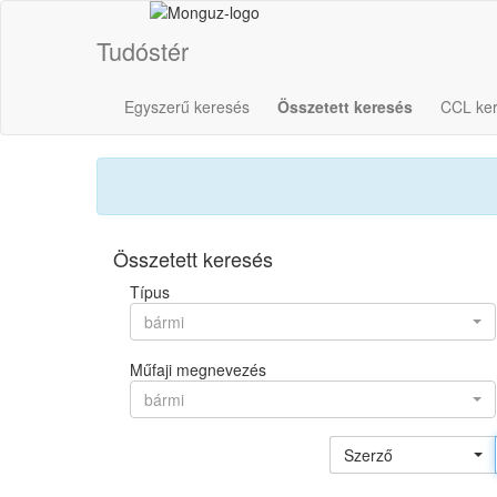
Tudóstér
Egyszerű keresés
Összetett keresés
CCL ke
Összetett keresés
Típus
bármi
Műfaji megnevezés
bármi
Szerző