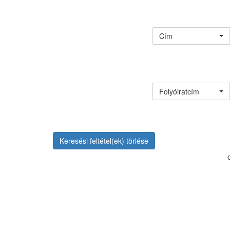
Cím
Folyóiratcím
Keresési feltétel(ek) törlése