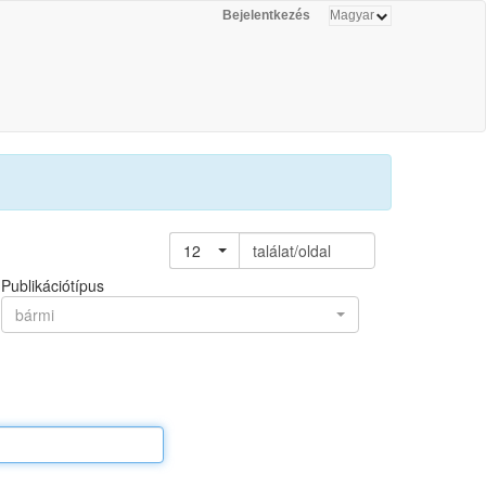
Bejelentkezés
12
találat/oldal
Publikációtípus
bármi