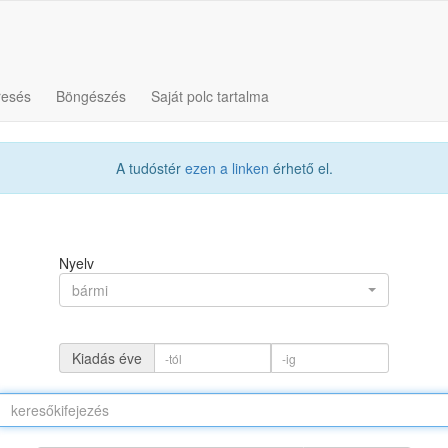
resés
Böngészés
Saját polc tartalma
A tudóstér
ezen a linken
érhető el.
Nyelv
bármi
Kiadás éve