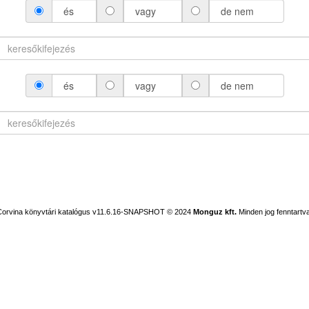
és
vagy
de nem
és
vagy
de nem
Corvina könyvtári katalógus v11.6.16-SNAPSHOT
© 2024
Monguz kft.
Minden jog fenntartva