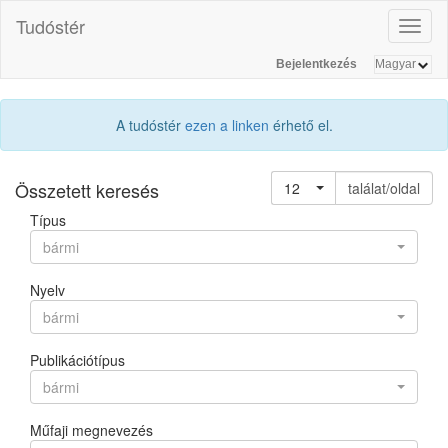
Tudóstér
Toggl
naviga
Bejelentkezés
A tudóstér
ezen a linken
érhető el.
Összetett keresés
12
találat/oldal
Típus
bármi
Nyelv
bármi
Publikációtípus
bármi
Műfaji megnevezés