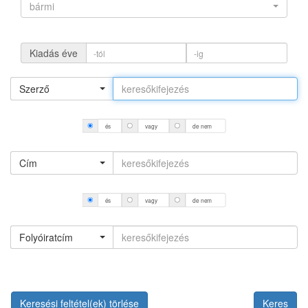
bármi
Kiadás éve
Szerző
és
vagy
de nem
Cím
és
vagy
de nem
Folyóiratcím
Keresési feltétel(ek) törlése