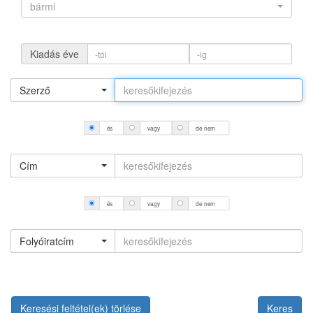
bármi
Kiadás éve
Szerző
és
vagy
de nem
Cím
és
vagy
de nem
Folyóiratcím
Keresési feltétel(ek) törlése