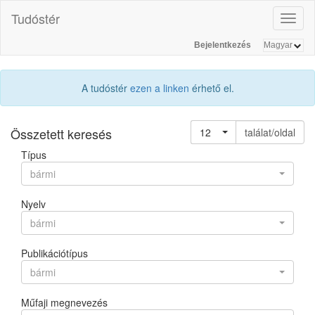
Tudóstér
Toggl
naviga
Bejelentkezés
A tudóstér
ezen a linken
érhető el.
Összetett keresés
12
találat/oldal
Típus
bármi
Nyelv
bármi
Publikációtípus
bármi
Műfaji megnevezés