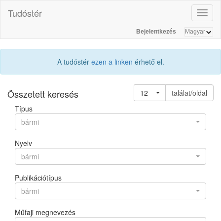
Tudóstér
Toggl
naviga
Bejelentkezés
A tudóstér
ezen a linken
érhető el.
Összetett keresés
12
találat/oldal
Típus
bármi
Nyelv
bármi
Publikációtípus
bármi
Műfaji megnevezés