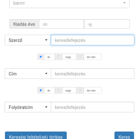
bármi
Kiadás éve
Szerző
és
vagy
de nem
Cím
és
vagy
de nem
Folyóiratcím
Keresési feltétel(ek) törlése