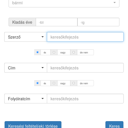
bármi
Kiadás éve
Szerző
és
vagy
de nem
Cím
és
vagy
de nem
Folyóiratcím
Keresési feltétel(ek) törlése