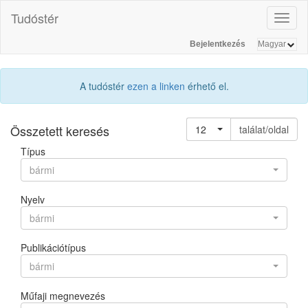
Tudóstér
Toggl
naviga
Bejelentkezés
A tudóstér
ezen a linken
érhető el.
Összetett keresés
12
találat/oldal
Típus
bármi
Nyelv
bármi
Publikációtípus
bármi
Műfaji megnevezés