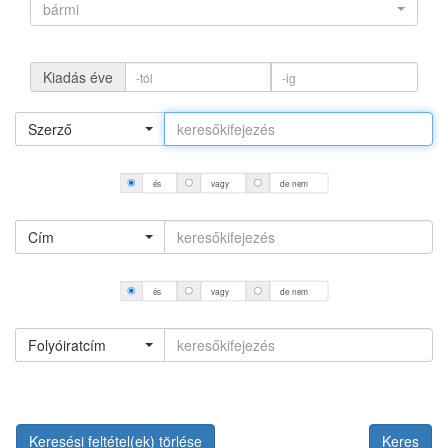
bármi
Kiadás éve
Szerző
és
vagy
de nem
Cím
és
vagy
de nem
Folyóiratcím
Keresési feltétel(ek) törlése