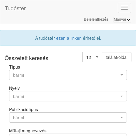
Tudóstér
Toggl
naviga
Bejelentkezés
A tudóstér
ezen a linken
érhető el.
Összetett keresés
12
találat/oldal
Típus
bármi
Nyelv
bármi
Publikációtípus
bármi
Műfaji megnevezés