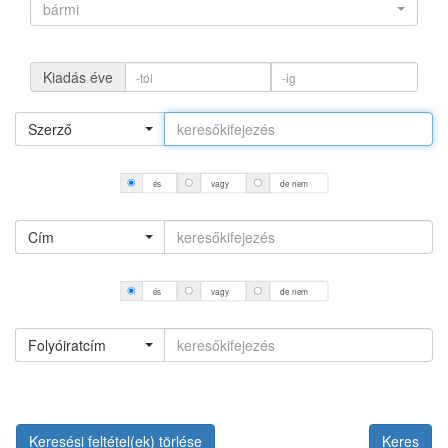
bármi
Kiadás éve
Szerző
és
vagy
de nem
Cím
és
vagy
de nem
Folyóiratcím
Keresési feltétel(ek) törlése