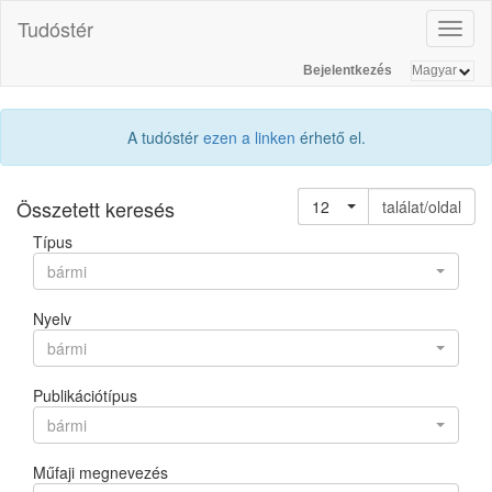
Tudóstér
Toggl
naviga
Bejelentkezés
A tudóstér
ezen a linken
érhető el.
Összetett keresés
12
találat/oldal
Típus
bármi
Nyelv
bármi
Publikációtípus
bármi
Műfaji megnevezés