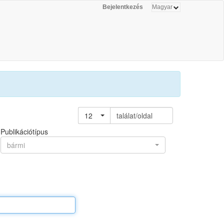
Bejelentkezés
12
találat/oldal
Publikációtípus
bármi