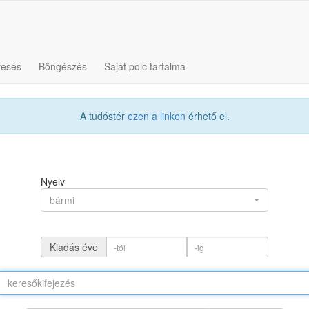
resés
Böngészés
Saját polc tartalma
A tudóstér
ezen a linken
érhető el.
Nyelv
bármi
Kiadás éve