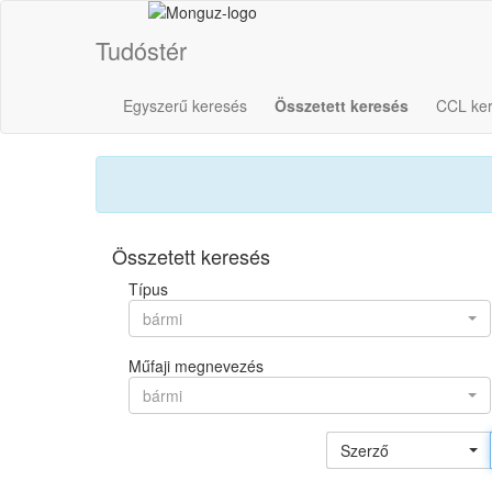
Tudóstér
Egyszerű keresés
Összetett keresés
CCL ke
Összetett keresés
Típus
bármi
Műfaji megnevezés
bármi
Szerző