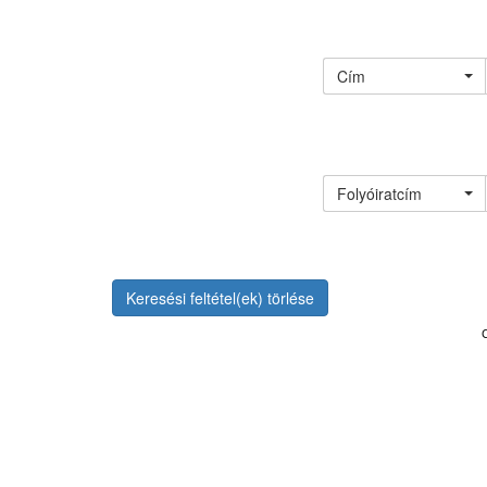
Cím
Folyóiratcím
Keresési feltétel(ek) törlése