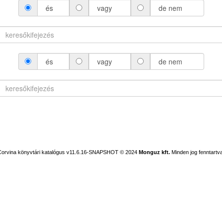
és
vagy
de nem
és
vagy
de nem
Corvina könyvtári katalógus v11.6.16-SNAPSHOT
© 2024
Monguz kft.
Minden jog fenntartva