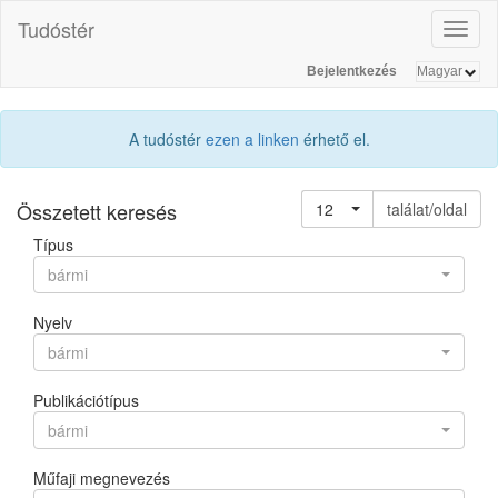
Tudóstér
Toggl
naviga
Bejelentkezés
A tudóstér
ezen a linken
érhető el.
Összetett keresés
12
találat/oldal
Típus
bármi
Nyelv
bármi
Publikációtípus
bármi
Műfaji megnevezés