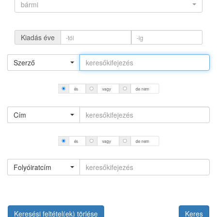
bármi
Kiadás éve
Szerző
és
vagy
de nem
Cím
és
vagy
de nem
Folyóiratcím
Keresési feltétel(ek) törlése