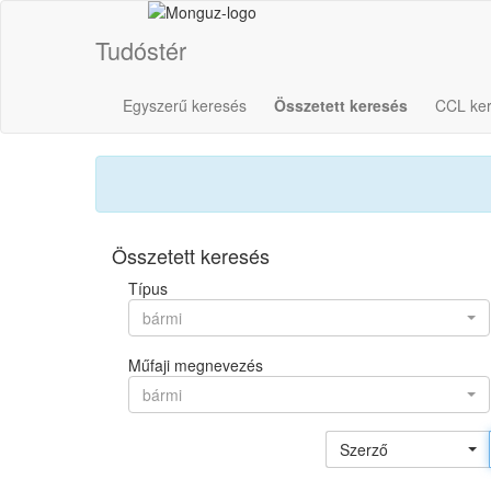
Tudóstér
Egyszerű keresés
Összetett keresés
CCL ke
Összetett keresés
Típus
bármi
Műfaji megnevezés
bármi
Szerző