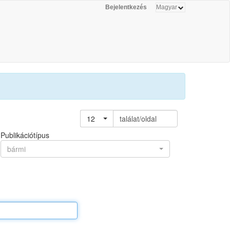
Bejelentkezés
12
találat/oldal
Publikációtípus
bármi