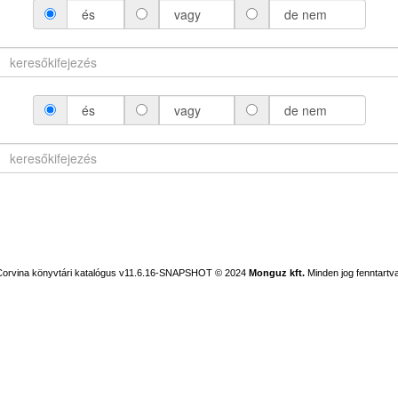
és
vagy
de nem
és
vagy
de nem
Corvina könyvtári katalógus v11.6.16-SNAPSHOT
© 2024
Monguz kft.
Minden jog fenntartva