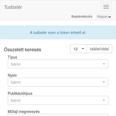
Tudóstér
Toggl
naviga
Bejelentkezés
A tudóstér
ezen a linken
érhető el.
Összetett keresés
12
találat/oldal
Típus
bármi
Nyelv
bármi
Publikációtípus
bármi
Műfaji megnevezés