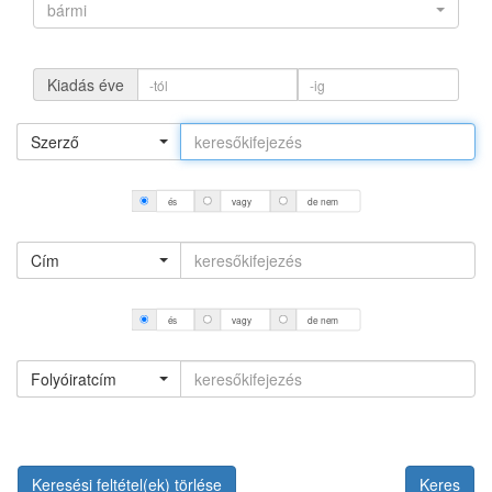
bármi
Kiadás éve
Szerző
és
vagy
de nem
Cím
és
vagy
de nem
Folyóiratcím
Keresési feltétel(ek) törlése