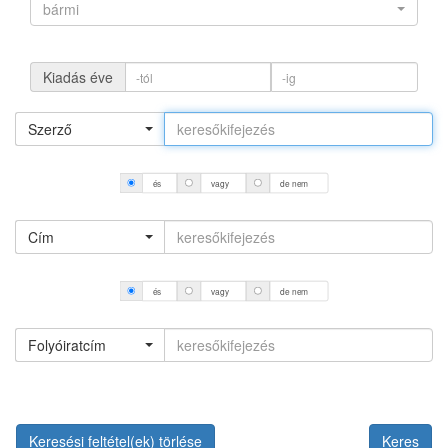
bármi
Kiadás éve
Szerző
és
vagy
de nem
Cím
és
vagy
de nem
Folyóiratcím
Keresési feltétel(ek) törlése