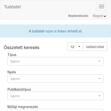
Tudóstér
Toggl
naviga
Bejelentkezés
A tudóstér
ezen a linken
érhető el.
Összetett keresés
12
találat/oldal
Típus
bármi
Nyelv
bármi
Publikációtípus
bármi
Műfaji megnevezés