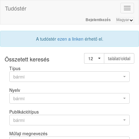
Tudóstér
Toggl
naviga
Bejelentkezés
A tudóstér
ezen a linken
érhető el.
Összetett keresés
12
találat/oldal
Típus
bármi
Nyelv
bármi
Publikációtípus
bármi
Műfaji megnevezés