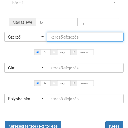
bármi
Kiadás éve
Szerző
és
vagy
de nem
Cím
és
vagy
de nem
Folyóiratcím
Keresési feltétel(ek) törlése