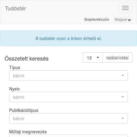
Tudóstér
Toggl
naviga
Bejelentkezés
A tudóstér
ezen a linken
érhető el.
Összetett keresés
12
találat/oldal
Típus
bármi
Nyelv
bármi
Publikációtípus
bármi
Műfaji megnevezés