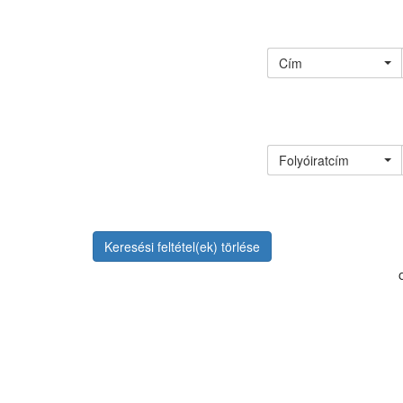
Cím
Folyóiratcím
Keresési feltétel(ek) törlése