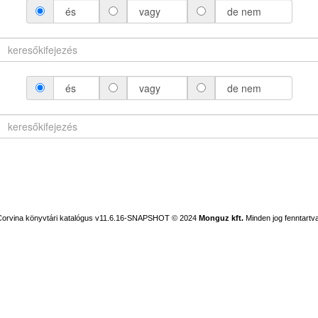
és
vagy
de nem
és
vagy
de nem
Corvina könyvtári katalógus v11.6.16-SNAPSHOT
© 2024
Monguz kft.
Minden jog fenntartva