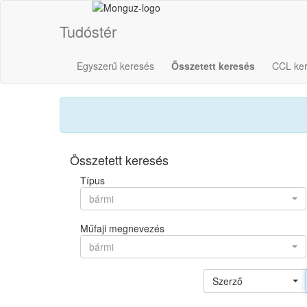
Tudóstér
Egyszerű keresés
Összetett keresés
CCL ke
Összetett keresés
Típus
bármi
Műfaji megnevezés
bármi
Szerző