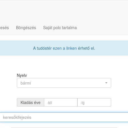
resés
Böngészés
Saját polc tartalma
A tudóstér
ezen a linken
érhető el.
Nyelv
bármi
Kiadás éve