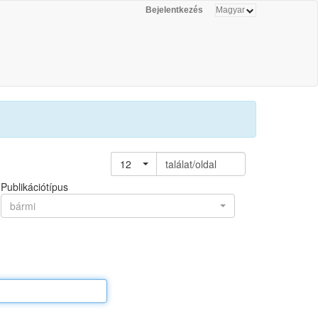
Bejelentkezés
12
találat/oldal
Publikációtípus
bármi