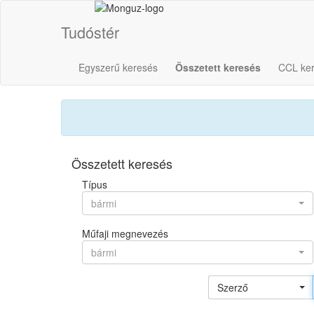
Tudóstér
Egyszerű keresés
Összetett keresés
CCL ke
Összetett keresés
Típus
bármi
Műfaji megnevezés
bármi
Szerző