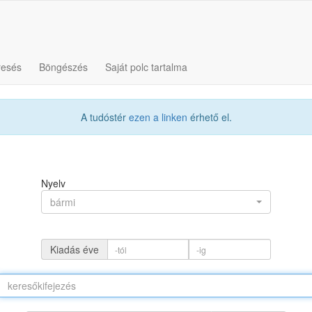
resés
Böngészés
Saját polc tartalma
A tudóstér
ezen a linken
érhető el.
Nyelv
bármi
Kiadás éve