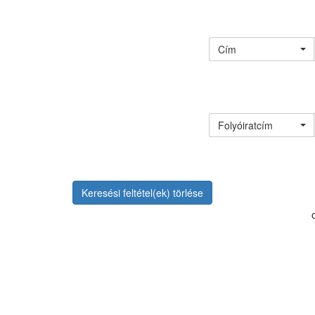
Cím
Folyóiratcím
Keresési feltétel(ek) törlése