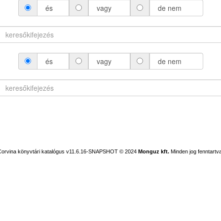
és
vagy
de nem
és
vagy
de nem
Corvina könyvtári katalógus v11.6.16-SNAPSHOT
© 2024
Monguz kft.
Minden jog fenntartva