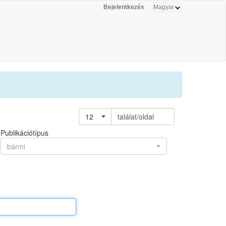
Bejelentkezés
12
találat/oldal
Publikációtípus
bármi