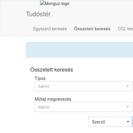
Tudóstér
Egyszerű keresés
Összetett keresés
CCL ke
Összetett keresés
Típus
bármi
Műfaji megnevezés
bármi
Szerző