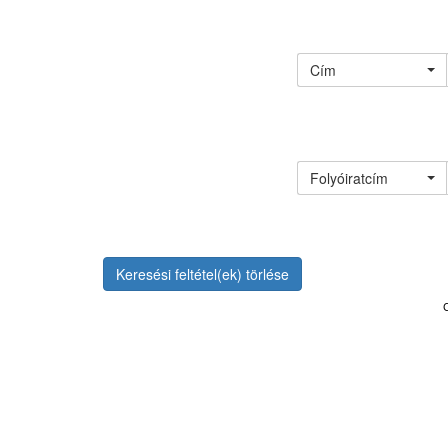
Cím
Folyóiratcím
Keresési feltétel(ek) törlése