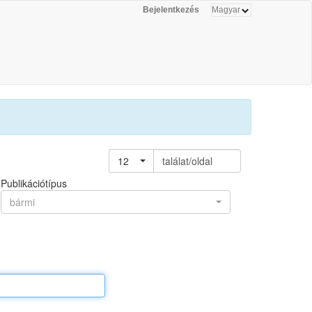
Bejelentkezés
12
találat/oldal
Publikációtípus
bármi