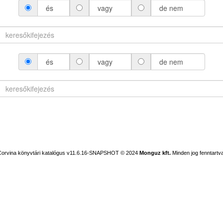
és
vagy
de nem
és
vagy
de nem
Corvina könyvtári katalógus v11.6.16-SNAPSHOT
© 2024
Monguz kft.
Minden jog fenntartva