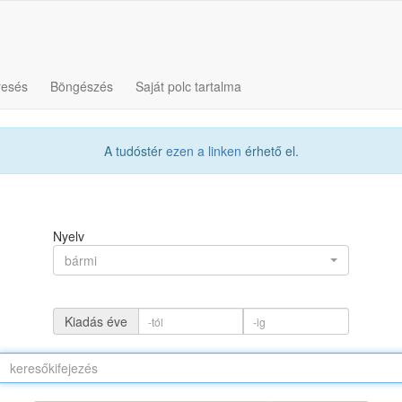
resés
Böngészés
Saját polc tartalma
A tudóstér
ezen a linken
érhető el.
Nyelv
bármi
Kiadás éve