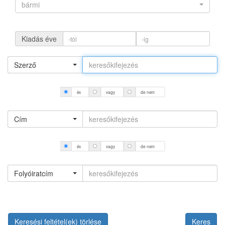
bármi
Kiadás éve
Szerző
és
vagy
de nem
Cím
és
vagy
de nem
Folyóiratcím
Keresési feltétel(ek) törlése