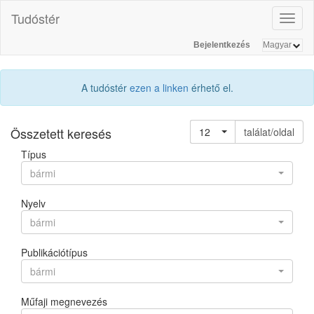
Tudóstér
Toggl
naviga
Bejelentkezés
A tudóstér
ezen a linken
érhető el.
Összetett keresés
12
találat/oldal
Típus
bármi
Nyelv
bármi
Publikációtípus
bármi
Műfaji megnevezés