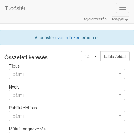
Tudóstér
Toggl
naviga
Bejelentkezés
A tudóstér
ezen a linken
érhető el.
Összetett keresés
12
találat/oldal
Típus
bármi
Nyelv
bármi
Publikációtípus
bármi
Műfaji megnevezés