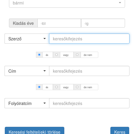
bármi
Kiadás éve
Szerző
és
vagy
de nem
Cím
és
vagy
de nem
Folyóiratcím
Keresési feltétel(ek) törlése