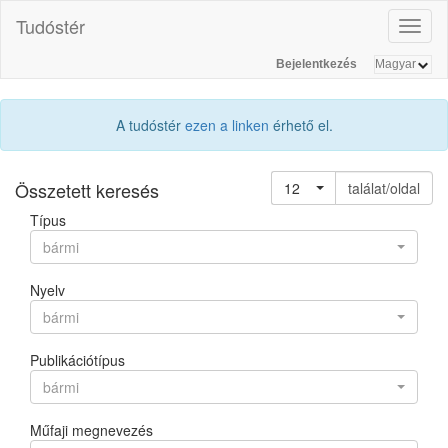
Tudóstér
Toggl
naviga
Bejelentkezés
A tudóstér
ezen a linken
érhető el.
Összetett keresés
12
találat/oldal
Típus
bármi
Nyelv
bármi
Publikációtípus
bármi
Műfaji megnevezés