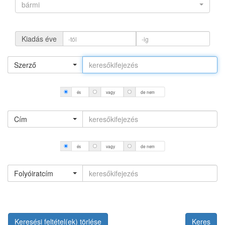
bármi
Kiadás éve
Szerző
és
vagy
de nem
Cím
és
vagy
de nem
Folyóiratcím
Keresési feltétel(ek) törlése