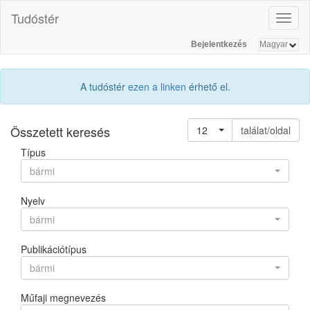
Tudóstér
Toggl
naviga
Bejelentkezés
A tudóstér
ezen a linken
érhető el.
Összetett keresés
12
találat/oldal
Típus
bármi
Nyelv
bármi
Publikációtípus
bármi
Műfaji megnevezés