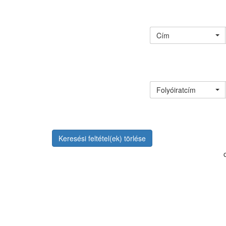
Cím
Folyóiratcím
Keresési feltétel(ek) törlése