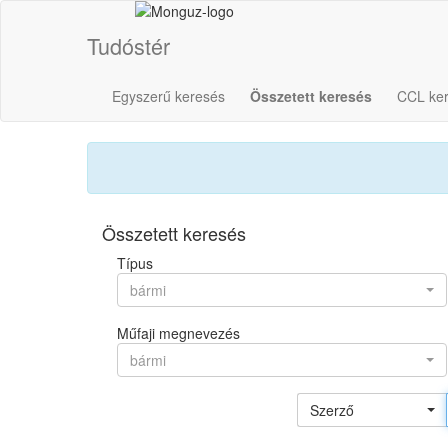
Tudóstér
Egyszerű keresés
Összetett keresés
CCL ke
Összetett keresés
Típus
bármi
Műfaji megnevezés
bármi
Szerző