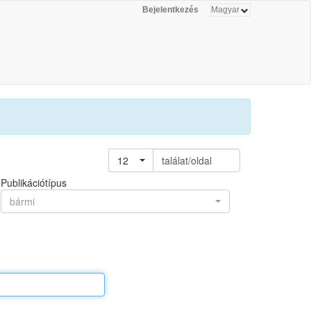
Bejelentkezés
12
találat/oldal
Publikációtípus
bármi