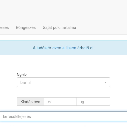
resés
Böngészés
Saját polc tartalma
A tudóstér
ezen a linken
érhető el.
Nyelv
bármi
Kiadás éve