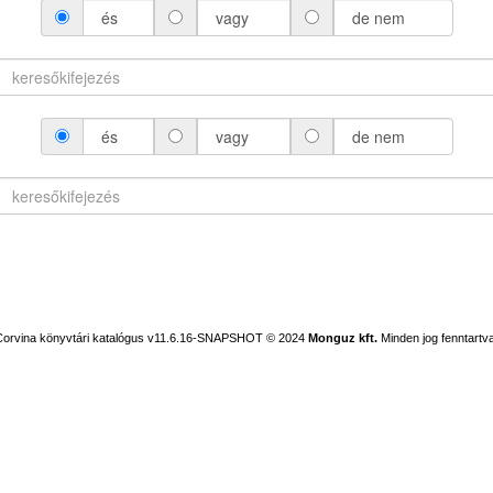
és
vagy
de nem
és
vagy
de nem
Corvina könyvtári katalógus v11.6.16-SNAPSHOT
© 2024
Monguz kft.
Minden jog fenntartva