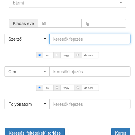
bármi
Kiadás éve
Szerző
és
vagy
de nem
Cím
és
vagy
de nem
Folyóiratcím
Keresési feltétel(ek) törlése