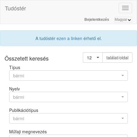
Tudóstér
Toggl
naviga
Bejelentkezés
A tudóstér
ezen a linken
érhető el.
Összetett keresés
12
találat/oldal
Típus
bármi
Nyelv
bármi
Publikációtípus
bármi
Műfaji megnevezés