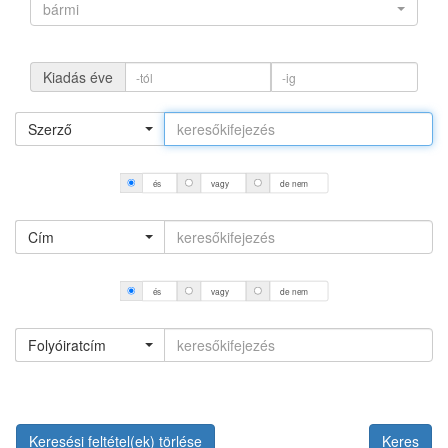
bármi
Kiadás éve
Szerző
és
vagy
de nem
Cím
és
vagy
de nem
Folyóiratcím
Keresési feltétel(ek) törlése