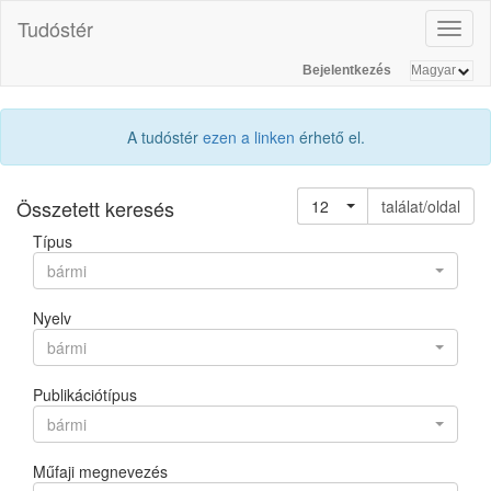
Tudóstér
Toggl
naviga
Bejelentkezés
A tudóstér
ezen a linken
érhető el.
Összetett keresés
12
találat/oldal
Típus
bármi
Nyelv
bármi
Publikációtípus
bármi
Műfaji megnevezés