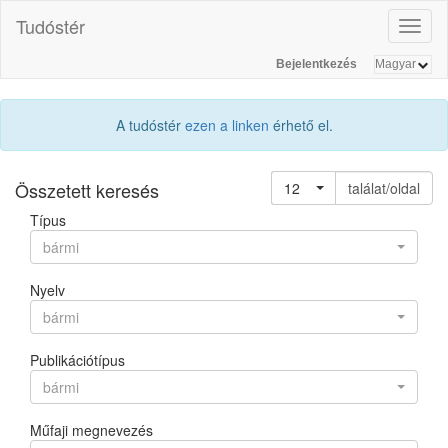
Tudóstér
Toggl
naviga
Bejelentkezés
A tudóstér
ezen a linken
érhető el.
Összetett keresés
12
találat/oldal
Típus
bármi
Nyelv
bármi
Publikációtípus
bármi
Műfaji megnevezés