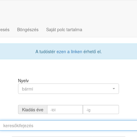
resés
Böngészés
Saját polc tartalma
A tudóstér
ezen a linken
érhető el.
Nyelv
bármi
Kiadás éve