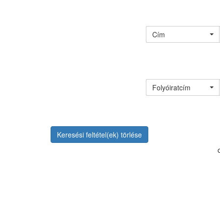
Cím
Folyóiratcím
Keresési feltétel(ek) törlése