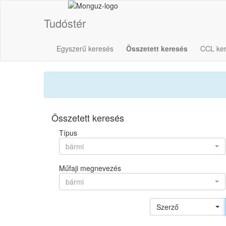
Tudóstér
Egyszerű keresés
Összetett keresés
CCL ke
Összetett keresés
Típus
bármi
Műfaji megnevezés
bármi
Szerző