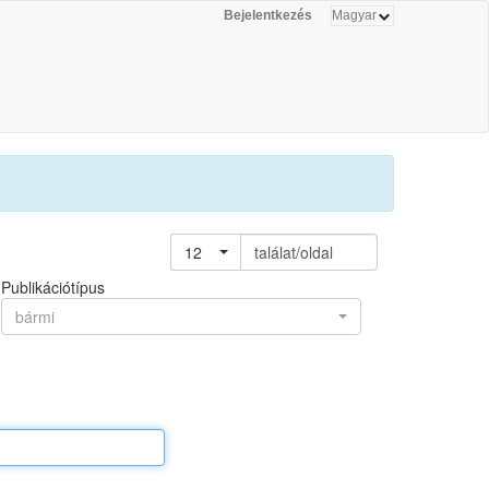
Bejelentkezés
12
találat/oldal
Publikációtípus
bármi