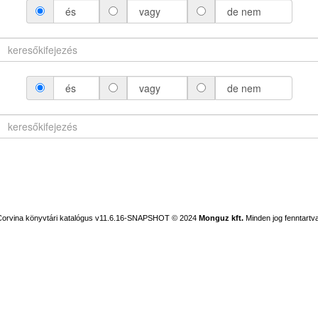
és
vagy
de nem
és
vagy
de nem
Corvina könyvtári katalógus v11.6.16-SNAPSHOT
© 2024
Monguz kft.
Minden jog fenntartva