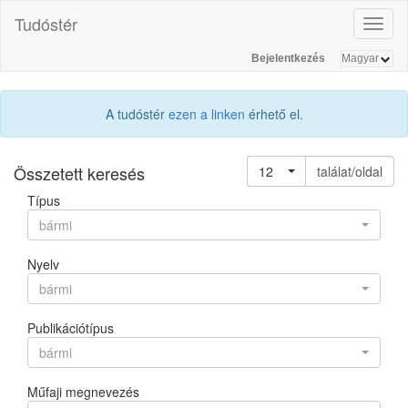
Tudóstér
Toggl
naviga
Bejelentkezés
A tudóstér
ezen a linken
érhető el.
Összetett keresés
12
találat/oldal
Típus
bármi
Nyelv
bármi
Publikációtípus
bármi
Műfaji megnevezés