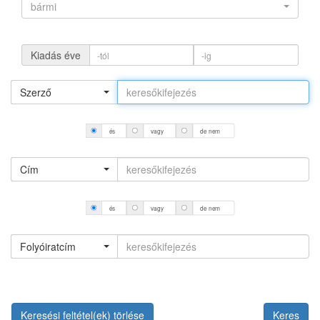
bármi
Kiadás éve
Szerző
és
vagy
de nem
Cím
és
vagy
de nem
Folyóiratcím
Keresési feltétel(ek) törlése