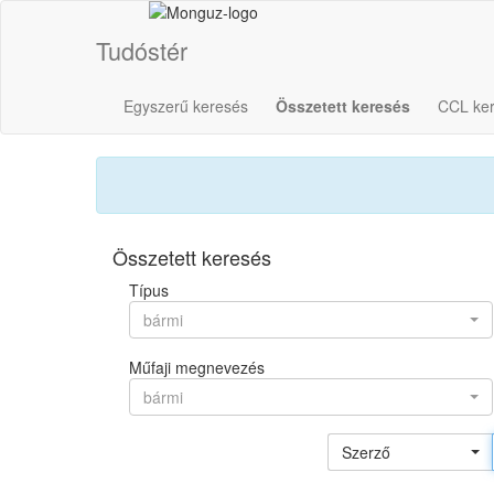
Tudóstér
Egyszerű keresés
Összetett keresés
CCL ke
Összetett keresés
Típus
bármi
Műfaji megnevezés
bármi
Szerző