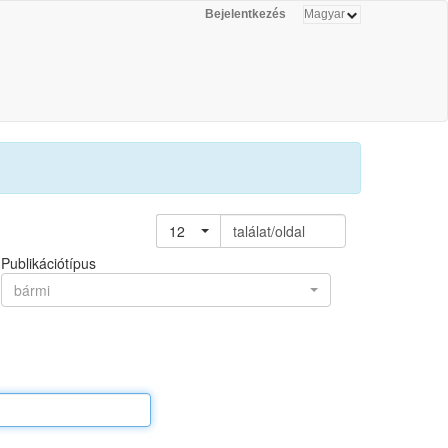
Bejelentkezés
12
találat/oldal
Publikációtípus
bármi