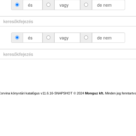
és
vagy
de nem
és
vagy
de nem
Corvina könyvtári katalógus v11.6.16-SNAPSHOT
© 2024
Monguz kft.
Minden jog fenntartva