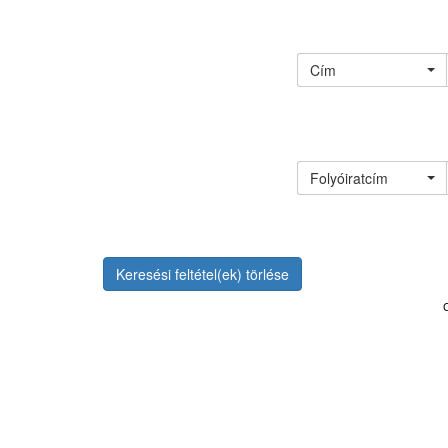
Cím
Folyóiratcím
Keresési feltétel(ek) törlése