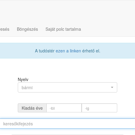
resés
Böngészés
Saját polc tartalma
A tudóstér
ezen a linken
érhető el.
Nyelv
bármi
Kiadás éve