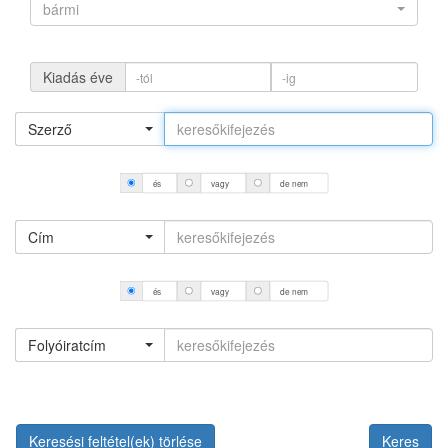
bármi
Kiadás éve
Szerző
és
vagy
de nem
Cím
és
vagy
de nem
Folyóiratcím
Keresési feltétel(ek) törlése