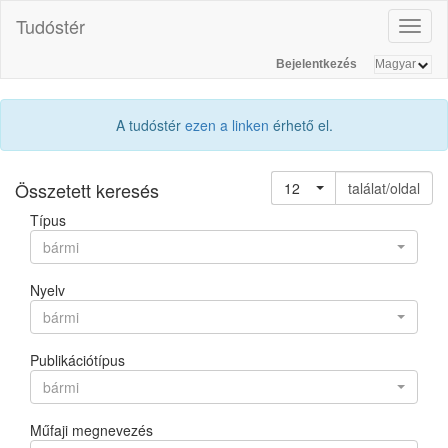
Tudóstér
Toggl
naviga
Bejelentkezés
A tudóstér
ezen a linken
érhető el.
Összetett keresés
12
találat/oldal
Típus
bármi
Nyelv
bármi
Publikációtípus
bármi
Műfaji megnevezés