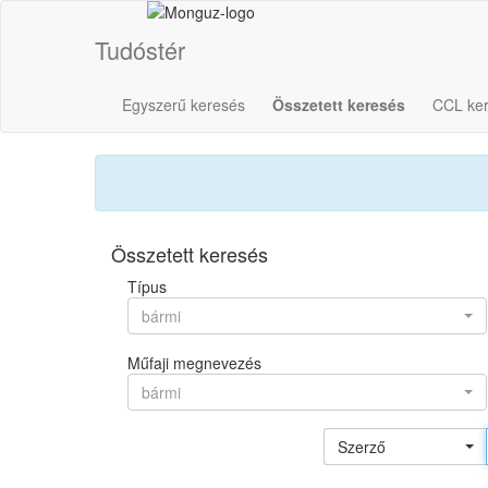
Tudóstér
Egyszerű keresés
Összetett keresés
CCL ke
Összetett keresés
Típus
bármi
Műfaji megnevezés
bármi
Szerző