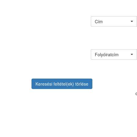
Cím
Folyóiratcím
Keresési feltétel(ek) törlése