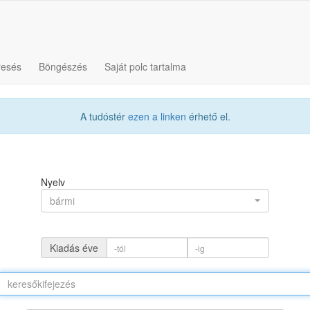
resés
Böngészés
Saját polc tartalma
A tudóstér
ezen a linken
érhető el.
Nyelv
bármi
Kiadás éve