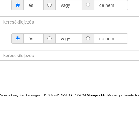
és
vagy
de nem
és
vagy
de nem
Corvina könyvtári katalógus v11.6.16-SNAPSHOT
© 2024
Monguz kft.
Minden jog fenntartva