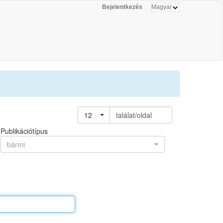
Bejelentkezés
12
találat/oldal
Publikációtípus
bármi