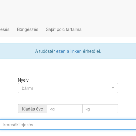
resés
Böngészés
Saját polc tartalma
A tudóstér
ezen a linken
érhető el.
Nyelv
bármi
Kiadás éve