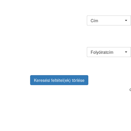
Cím
Folyóiratcím
Keresési feltétel(ek) törlése