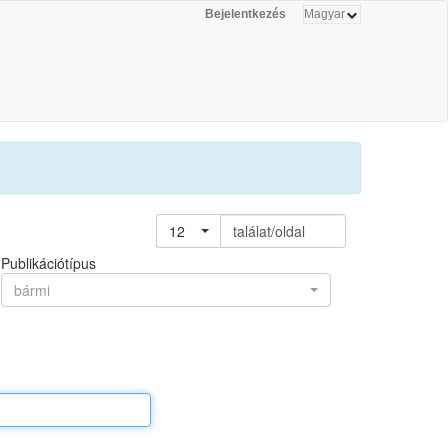
Bejelentkezés
12
találat/oldal
Publikációtípus
bármi