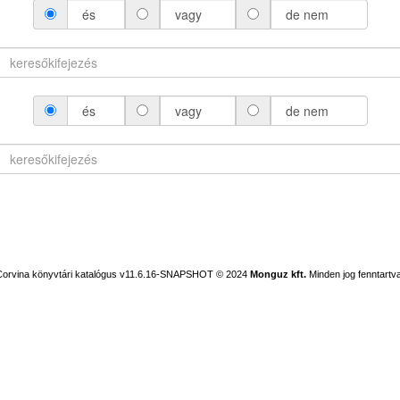
és
vagy
de nem
és
vagy
de nem
Corvina könyvtári katalógus v11.6.16-SNAPSHOT
© 2024
Monguz kft.
Minden jog fenntartva