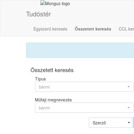
Tudóstér
Egyszerű keresés
Összetett keresés
CCL ke
Összetett keresés
Típus
bármi
Műfaji megnevezés
bármi
Szerző